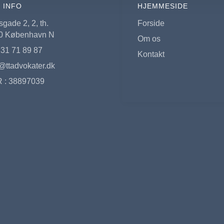
 INFO
HJEMMESIDE
sgade 2, 2, th.
Forside
0 København N
Om os
 31 71 89 87
Kontakt
@ttadvokater.dk
 : 38897039