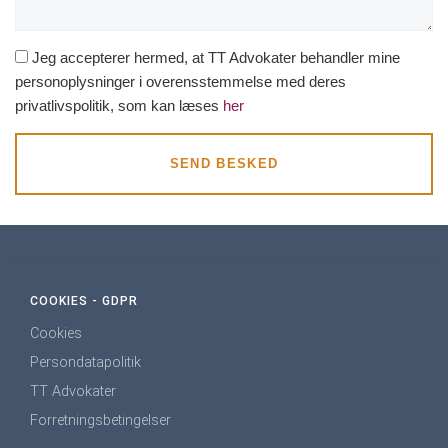
r
i
v
Jeg accepterer hermed, at TT Advokater behandler mine
e
personoplysninger i overensstemmelse med deres
l
privatlivspolitik, som kan læses
her
s
e
SEND BESKED
COOKIES - GDPR
Cookies
Persondatapolitik
TT Advokater
Forretningsbetingelser