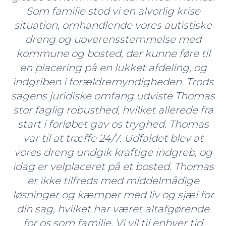
Som familie stod vi en alvorlig krise
situation, omhandlende vores autistiske
dreng og uoverensstemmelse med
kommune og bosted, der kunne føre til
en placering på en lukket afdeling, og
indgriben i forældremyndigheden. Trods
sagens juridiske omfang udviste Thomas
stor faglig robusthed, hvilket allerede fra
start i forløbet gav os tryghed. Thomas
var til at træffe 24/7. Udfaldet blev at
vores dreng undgik kraftige indgreb, og
idag er velplaceret på et bosted. Thomas
er ikke tilfreds med middelmådige
løsninger og kæmper med liv og sjæl for
din sag, hvilket har været altafgørende
for os som familie. Vi vil til enhver tid